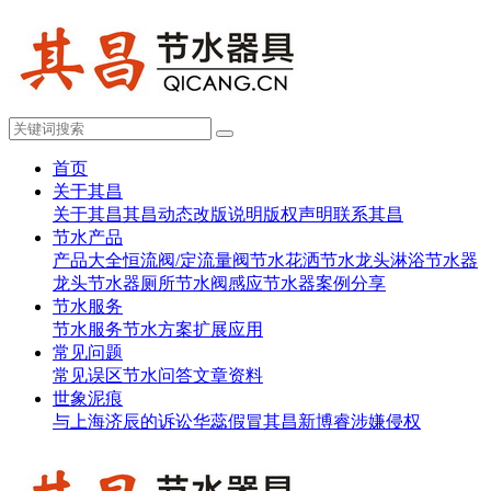
首页
关于其昌
关于其昌
其昌动态
改版说明
版权声明
联系其昌
节水产品
产品大全
恒流阀/定流量阀
节水花洒
节水龙头
淋浴节水器
龙头节水器
厕所节水阀
感应节水器
案例分享
节水服务
节水服务
节水方案
扩展应用
常见问题
常见误区
节水问答
文章资料
世象泥痕
与上海济辰的诉讼
华蕊假冒其昌
新博睿涉嫌侵权