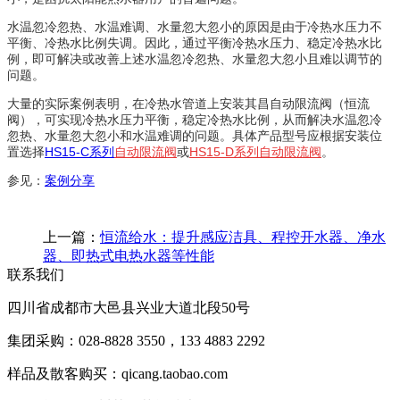
水温忽冷忽热、水温难调、水量忽大忽小的原因是由于冷热水压力不
平衡、冷热水比例失调。因此，通过平衡冷热水压力、稳定冷热水比
例，即可解决或改善上述水温忽冷忽热、水量忽大忽小且难以调节的
问题。
大量的实际案例表明，在冷热水管道上安装其昌自动限流阀（恒流
阀），可实现冷热水压力平衡，稳定冷热水比例，从而解决水温忽冷
忽热、水量忽大忽小和水温难调的问题。具体产品型号应根据安装位
置选择
HS15-C系列
自动限流阀
或
HS15-D系列自动限流阀
。
参见：
案例分享
上一篇：
恒流给水：提升感应洁具、程控开水器、净水
器、即热式电热水器等性能
联系我们
四川省成都市大邑县兴业大道北段50号
集团采购：028-8828 3550，133 4883 2292
样品及散客购买：qicang.taobao.com