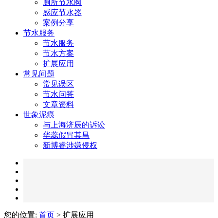
厕所节水阀
感应节水器
案例分享
节水服务
节水服务
节水方案
扩展应用
常见问题
常见误区
节水问答
文章资料
世象泥痕
与上海济辰的诉讼
华蕊假冒其昌
新博睿涉嫌侵权
您的位置:
首页
> 扩展应用